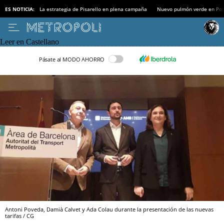
ES NOTICIA:
La estrategia de Pisarello en plena campaña
Nuevo pulmón verde en Po
Leer en Castellano
Pásate al MODO AHORRO
Antoni Poveda, Damià Calvet y Ada Colau durante la presentación de las nuevas
tarifas / CG