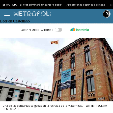
ES NOTICIA:
El Prat eliminará un cargo 'a dedo'
Agujero en la seguridad privada
Sa
Leer en Castellano
Pásate al MODO AHORRO
Una de las pancartas colgadas en la fachada de la Maternitat / TWITTER TSUNAMI
DEMOCRÀTIC