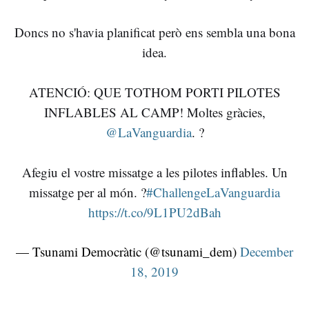
Doncs no s'havia planificat però ens sembla una bona
idea.
ATENCIÓ: QUE TOTHOM PORTI PILOTES
INFLABLES AL CAMP! Moltes gràcies,
@LaVanguardia
. ?
Afegiu el vostre missatge a les pilotes inflables. Un
missatge per al món. ?
#ChallengeLaVanguardia
https://t.co/9L1PU2dBah
— Tsunami Democràtic (@tsunami_dem)
December
18, 2019