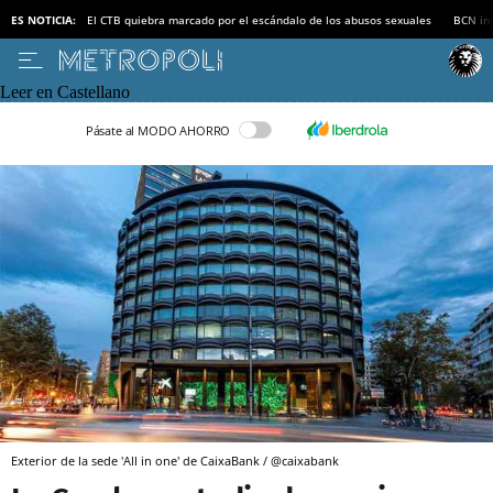
ES NOTICIA:
El CTB quiebra marcado por el escándalo de los abusos sexuales
BCN inv
Leer en Castellano
Pásate al MODO AHORRO
Exterior de la sede 'All in one' de CaixaBank / @caixabank