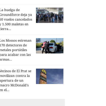
La huelga de
Groundforce deja ya
50 vuelos cancelados
y 1.500 maletas en
tierra...
Los Mossos estrenan
170 detectores de
metales portátiles
para acabar con las
armas...
Vecinos de El Prat se
movilizan contra la
apertura de un
macro McDonald's
en el...