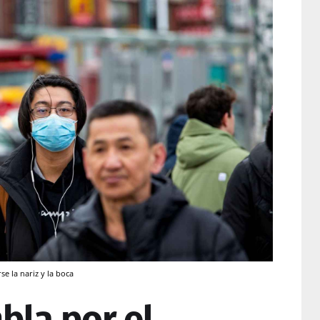
e la nariz y la boca
bla por el