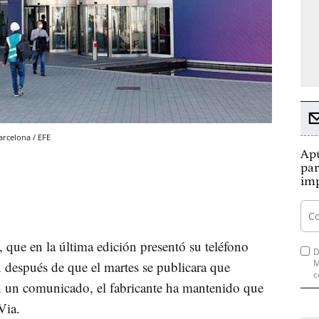
rcelona / EFE
Apú
par
imp
, que en la última edición presentó su teléfono
D
M
 después de que el martes se publicara que
c
n un comunicado, el fabricante ha mantenido que
Via.