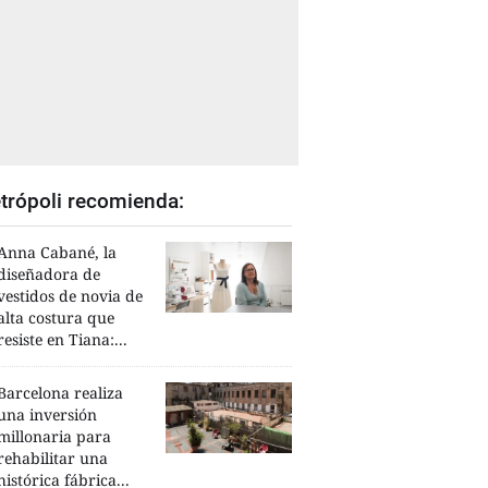
trópoli recomienda:
Anna Cabané, la
diseñadora de
vestidos de novia de
alta costura que
resiste en Tiana:...
Barcelona realiza
una inversión
millonaria para
rehabilitar una
histórica fábrica...