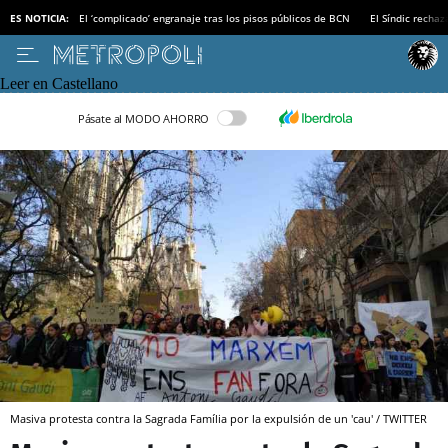
ES NOTICIA:
El ‘complicado’ engranaje tras los pisos públicos de BCN
El Síndic recha
Leer en Castellano
Pásate al MODO AHORRO
Masiva protesta contra la Sagrada Família por la expulsión de un 'cau' / TWITTER