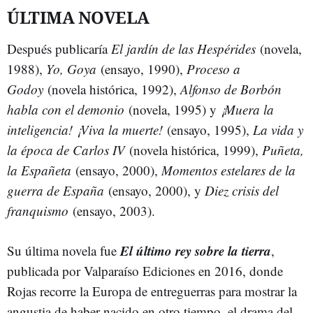
ÚLTIMA NOVELA
Después publicaría
El jardín de las Hespérides
(novela,
1988),
Yo, Goya
(ensayo, 1990),
Proceso a
Godoy
(novela histórica, 1992),
Alfonso de Borbón
habla con el demonio
(novela, 1995) y
¡Muera la
inteligencia! ¡Viva la muerte!
(ensayo, 1995),
La vida y
la época de Carlos IV
(novela histórica, 1999),
Puñeta,
la Españeta
(ensayo, 2000),
Momentos estelares de la
guerra de España
(ensayo, 2000), y
Diez crisis del
franquismo
(ensayo, 2003).
El último rey sobre la tierra
Su última novela fue
,
publicada por Valparaíso Ediciones en 2016, donde
Rojas recorre la Europa de entreguerras para mostrar la
angustia de haber nacido en otro tiempo, el drama del