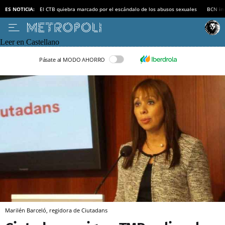
ES NOTICIA:
El CTB quiebra marcado por el escándalo de los abusos sexuales
BCN inv
Leer en Castellano
Pásate al MODO AHORRO
Marilén Barceló, regidora de Ciutadans