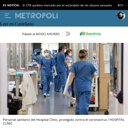
ES NOTICIA:
El CTB quiebra marcado por el escándalo de los abusos sexuales
BCN inv
Leer en Castellano
Pásate al MODO AHORRO
Personal sanitario del Hospital Clínic, protegido contra el coronavirus / HOSPITAL
CLÍNIC