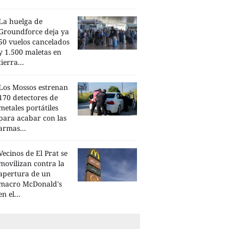
La huelga de
Groundforce deja ya
50 vuelos cancelados
y 1.500 maletas en
tierra...
Los Mossos estrenan
170 detectores de
metales portátiles
para acabar con las
armas...
Vecinos de El Prat se
movilizan contra la
apertura de un
macro McDonald's
en el...