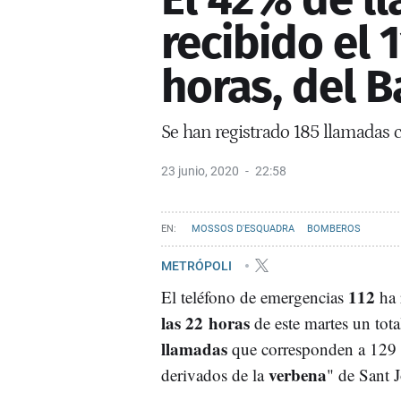
recibido el 
horas, del 
Se han registrado 185 llamadas 
23 junio, 2020
22:58
MOSSOS D'ESQUADRA
BOMBEROS
METRÓPOLI
112
El teléfono de emergencias
ha 
las 22 horas
de este martes un tot
llamadas
que corresponden a 129 
verbena
derivados de la
" de Sant 