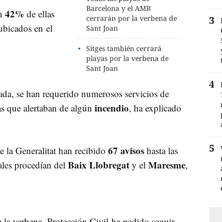
Barcelona y el AMB
42%
un
de ellas
cerrarán por la verbena de
ubicados en el
Sant Joan
Sitges también cerrará
playas por la verbena de
Sant Joan
ada, se han requerido numerosos servicios de
incendio
s que alertaban de algún
, ha explicado
67 avisos
 la Generalitat han recibido
hasta las
Baix Llobregat
Maresme
ales procedían del
y el
,
e la verbena, Protección Civil ha pedido seguir