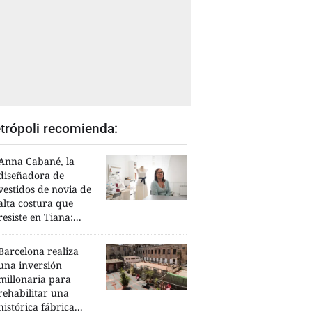
trópoli recomienda:
Anna Cabané, la
diseñadora de
vestidos de novia de
alta costura que
resiste en Tiana:...
Barcelona realiza
una inversión
millonaria para
rehabilitar una
histórica fábrica...