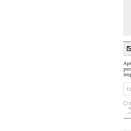
Apú
par
imp
D
M
c