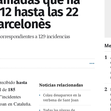
112 hasta las 22
Barcelonès
correspondientes a 129 incidencias
Me
hasta
recibido
Noticias relacionadas
185
al de
Colau desaparece en la
"incidentes
verbena de Sant Joan
Joan en Cataluña.
Todas las playas de