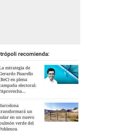
trópoli recomienda:
La estrategia de
Gerardo Pisarello
(BeC) en plena
campaña electoral:
“Aprovecha...
Barcelona
transformará un
solar en un nuevo
pulmón verde del
Poblenou