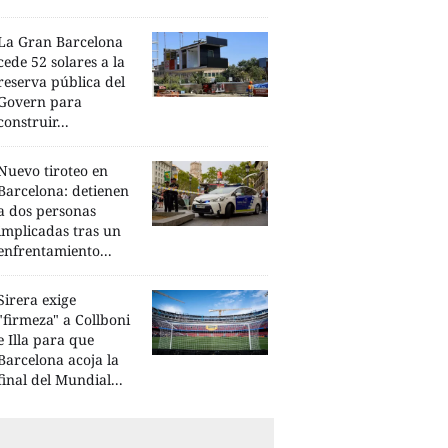
La Gran Barcelona
cede 52 solares a la
reserva pública del
Govern para
construir...
Nuevo tiroteo en
Barcelona: detienen
a dos personas
implicadas tras un
enfrentamiento...
Sirera exige
"firmeza" a Collboni
e Illa para que
Barcelona acoja la
final del Mundial...