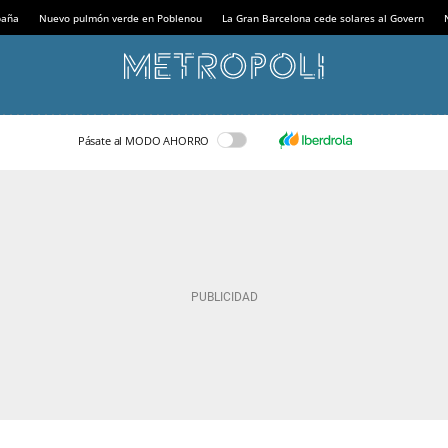
paña
Nuevo pulmón verde en Poblenou
La Gran Barcelona cede solares al Govern
Pásate al MODO AHORRO