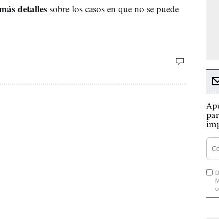
más detalles
sobre los casos en que no se puede
Apú
par
imp
D
M
c