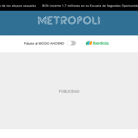
o de los abusos sexuales
BCN invierte 1,7 millones en su Escuela de Segundas Oportunid
Pásate al MODO AHORRO