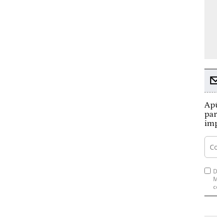
Apú
par
imp
D
M
c