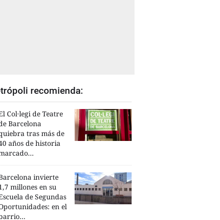
trópoli recomienda:
El Col·legi de Teatre
de Barcelona
quiebra tras más de
40 años de historia
marcado...
Barcelona invierte
1,7 millones en su
Escuela de Segundas
Oportunidades: en el
barrio...