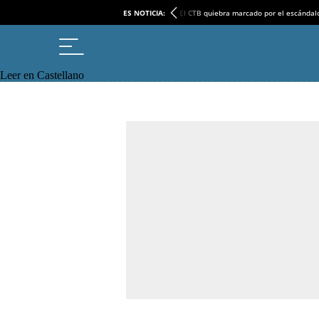
ES NOTICIA:
El CTB quiebra marcado por el escándal
Leer en Castellano