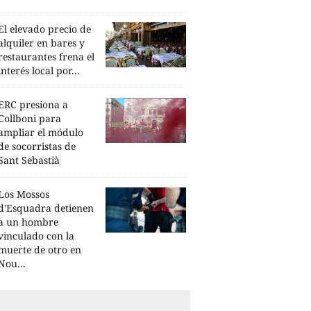
El elevado precio de
alquiler en bares y
restaurantes frena el
interés local por...
ERC presiona a
Collboni para
ampliar el módulo
de socorristas de
Sant Sebastià
Los Mossos
d'Esquadra detienen
a un hombre
vinculado con la
muerte de otro en
Nou...