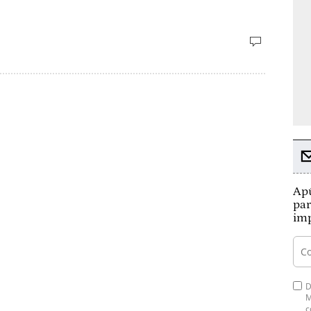
Apú
par
imp
D
M
c