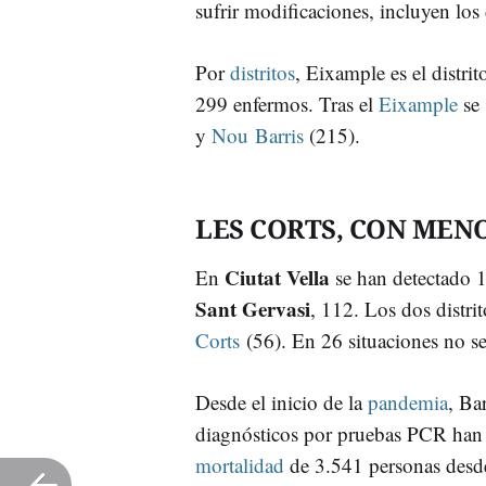
sufrir modificaciones, incluyen los
Por
distritos
, Eixample es el distri
299 enfermos. Tras el
Eixample
se 
y
Nou Barris
(215).
LES CORTS, CON MEN
Ciutat Vella
En
se han detectado 
Sant Gervasi
, 112. Los dos distr
Corts
(56). En 26 situaciones no se
Desde el inicio de la
pandemia
, Ba
diagnósticos por pruebas PCR han
mortalidad
de 3.541 personas desde