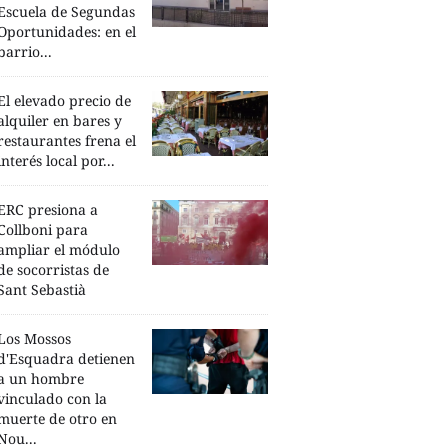
Escuela de Segundas
Oportunidades: en el
barrio...
El elevado precio de
alquiler en bares y
restaurantes frena el
interés local por...
ERC presiona a
Collboni para
ampliar el módulo
de socorristas de
Sant Sebastià
Los Mossos
d'Esquadra detienen
a un hombre
vinculado con la
muerte de otro en
Nou...