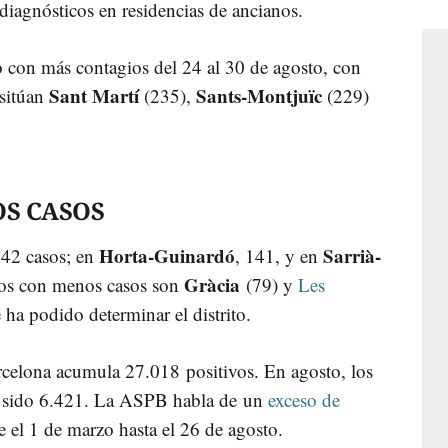
 diagnósticos en residencias de ancianos.
to con más contagios del 24 al 30 de agosto, con
Sant Martí
Sants-Montjuïc
sitúan
(235),
(229)
OS CASOS
Horta-Guinardó
Sarrià-
142 casos; en
, 141, y en
Gràcia
itos con menos casos son
(79) y
Les
 ha podido determinar el distrito.
rcelona acumula 27.018 positivos. En agosto, los
 sido 6.421. La ASPB habla de un
exceso de
 el 1 de marzo hasta el 26 de agosto.