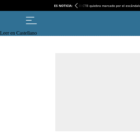
ES NOTICIA:
El CTB quiebra marcado por el escándal
Leer en Castellano