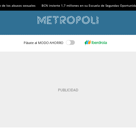
o de los abusos sexuales
BCN invierte 1,7 millones en su Escuela de Segundas Oportunid
Pásate al MODO AHORRO