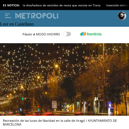
ES NOTICIA:
la diseñadora de vestidos de novia que resiste en Tiana
Inversión millon
Leer en Castellano
Pásate al MODO AHORRO
Recreación de las luces de Navidad en la calle de Aragó / AYUNTAMIENTO DE
BARCELONA