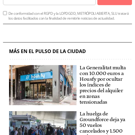
De conformidad con el RGPD y la LOPDGDD, METRÓPOLI ABIERTA, SLU tratará
los datos facilitados con la finalidad de remitirle noticias de actualidad.
MÁS EN EL PULSO DE LA CIUDAD
La Generalitat multa
con 10.000 euros a
Housfy por ocultar
los índices de
precios del alquiler
en zonas
tensionadas
La huelga de
Groundforce deja ya
50 vuelos
cancelados y 1.500