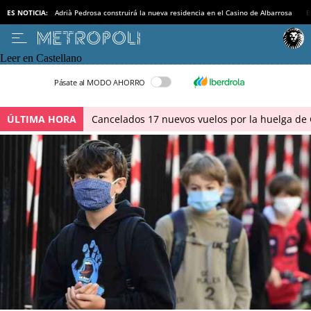
ES NOTICIA:
Adrià Pedrosa construirá la nueva residencia en el Casino de Albarrosa
B
Leer en Castellano
Pásate al MODO AHORRO
ÚLTIMA HORA
Cancelados 17 nuevos vuelos por la huelga de