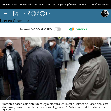
ES NOTICIA:
El ‘complicado’ engranaje tras los pisos públicos de BCN
El Síndic recha
Leer en Castellano
Pásate al MODO AHORRO
Votantes hacen cola ante un colegio electoral en la calle Balmes de Barcelona, este
domingo, durante las elecciones para elegir a los 165 diputados del Parlament /
EFE - Toni