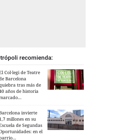
trópoli recomienda:
El Col·legi de Teatre
de Barcelona
quiebra tras más de
40 años de historia
marcado...
Barcelona invierte
1,7 millones en su
Escuela de Segundas
Oportunidades: en el
barrio...