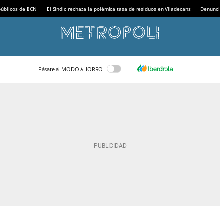
 públicos de BCN
El Síndic rechaza la polémica tasa de residuos en Viladecans
Denunci
Pásate al MODO AHORRO