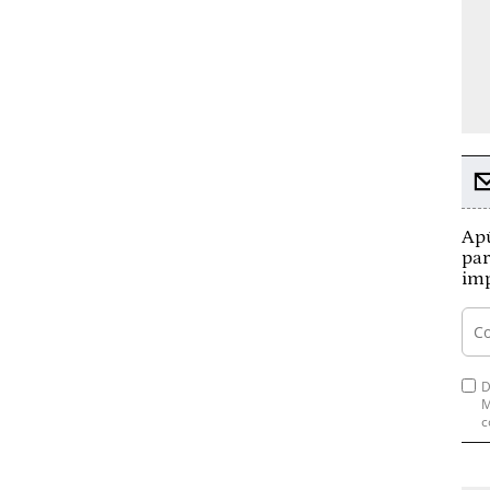
Apú
par
imp
D
M
c