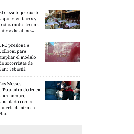
El elevado precio de
alquiler en bares y
restaurantes frena el
interés local por...
ERC presiona a
Collboni para
ampliar el módulo
de socorristas de
Sant Sebastià
Los Mossos
d'Esquadra detienen
a un hombre
vinculado con la
muerte de otro en
Nou...