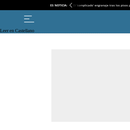
ES NOTICIA:
El ‘complicado’ engranaje tras los pisos
Leer en Castellano