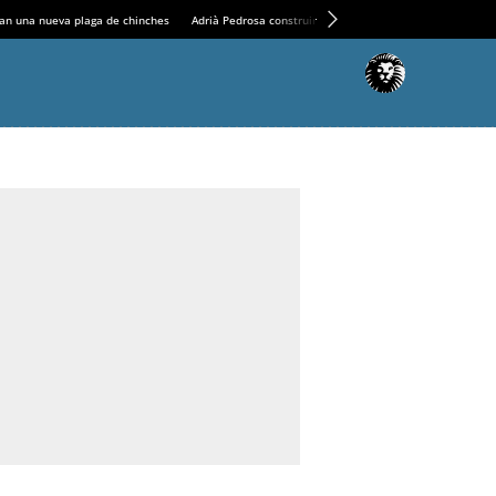
an una nueva plaga de chinches
Adrià Pedrosa construirá la nueva residencia en el Casin