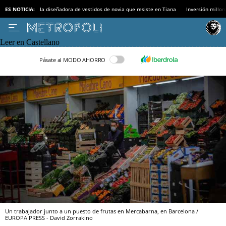
ES NOTICIA:
la diseñadora de vestidos de novia que resiste en Tiana
Inversión millon
Leer en Castellano
Pásate al MODO AHORRO
Un trabajador junto a un puesto de frutas en Mercabarna, en Barcelona /
EUROPA PRESS - David Zorrakino