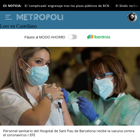
ES NOTICIA:
El ‘complicado’ engranaje tras los pisos públicos de BCN
El Síndic recha
Leer en Castellano
Pásate al MODO AHORRO
Personal sanitario del Hospital de Sant Pau de Barcelona recibe la vacuna contra
el coronavirus / EFE