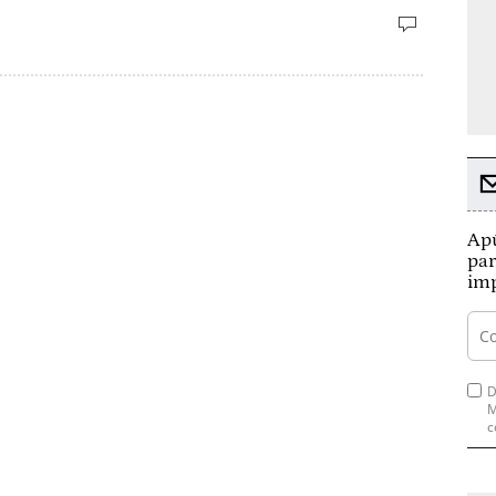
Apú
par
imp
D
M
c