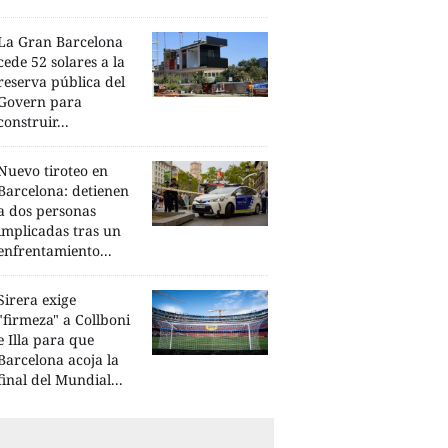
La Gran Barcelona
cede 52 solares a la
reserva pública del
Govern para
construir...
Nuevo tiroteo en
Barcelona: detienen
a dos personas
implicadas tras un
enfrentamiento...
Sirera exige
"firmeza" a Collboni
e Illa para que
Barcelona acoja la
final del Mundial...