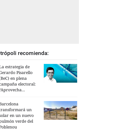
trópoli recomienda:
La estrategia de
Gerardo Pisarello
(BeC) en plena
campaña electoral:
“Aprovecha...
Barcelona
transformará un
solar en un nuevo
pulmón verde del
Poblenou