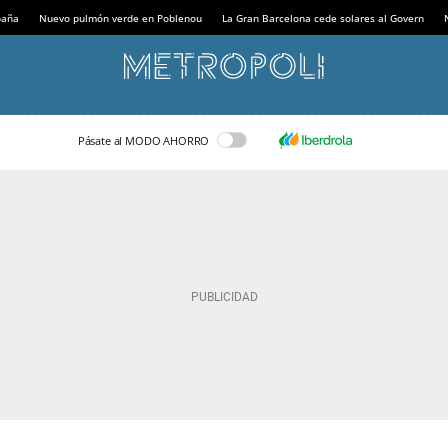
paña
Nuevo pulmón verde en Poblenou
La Gran Barcelona cede solares al Govern
Pásate al MODO AHORRO