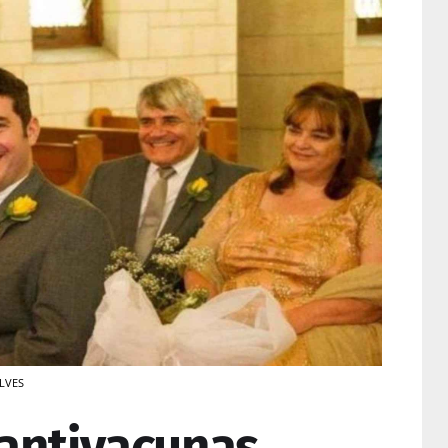
ALVES
 antivacunas