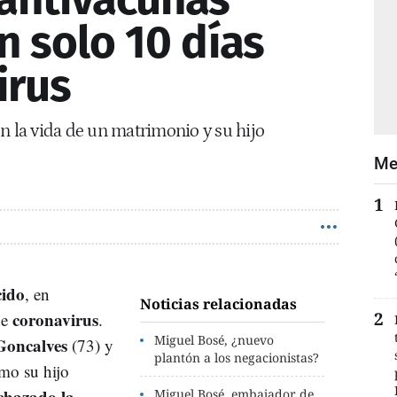
n solo 10 días
irus
n la vida de un matrimonio y su hijo
Me
cido
, en
Noticias relacionadas
coronavirus
de
.
Miguel Bosé, ¿nuevo
 Goncalves
(73) y
plantón a los negacionistas?
omo su hijo
chazado la
Miguel Bosé, embajador de