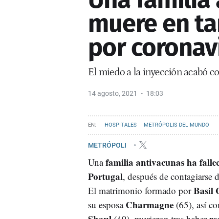
muere en ta
por coronav
El miedo a la inyección acabó co
14 agosto, 2021
18:03
HOSPITALES
METRÓPOLIS DEL MUNDO
METRÓPOLI
familia antivacunas ha falle
Una
Portugal
, después de contagiarse 
Basil
El matrimonio formado por
Charmagne
su esposa
(65), así c
Shaul
re
(40), murieron tras haber