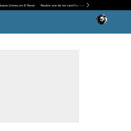
Nuevo tiroteo en El Raval
Reabre uno de los castillos medievales más espectaculares