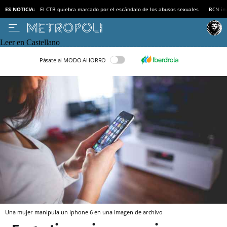
ES NOTICIA:
El CTB quiebra marcado por el escándalo de los abusos sexuales
BCN inv
Leer en Castellano
Pásate al MODO AHORRO
Una mujer manipula un iphone 6 en una imagen de archivo