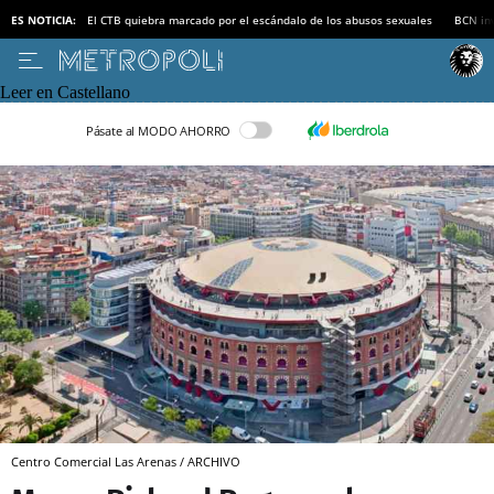
ES NOTICIA:
El CTB quiebra marcado por el escándalo de los abusos sexuales
BCN inv
Leer en Castellano
Pásate al MODO AHORRO
Centro Comercial Las Arenas / ARCHIVO