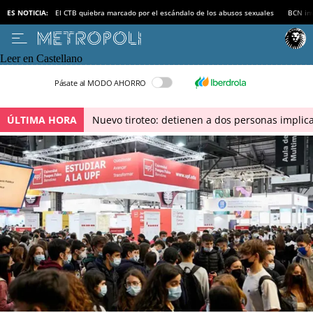
ES NOTICIA:
El CTB quiebra marcado por el escándalo de los abusos sexuales
BCN inv
Leer en Castellano
Pásate al MODO AHORRO
ÚLTIMA HORA
Nuevo tiroteo: detienen a dos personas implica