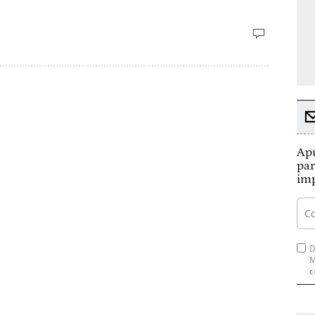
Apú
par
imp
D
M
c