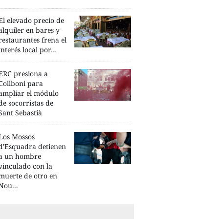
El elevado precio de
alquiler en bares y
restaurantes frena el
interés local por...
ERC presiona a
Collboni para
ampliar el módulo
de socorristas de
Sant Sebastià
Los Mossos
d'Esquadra detienen
a un hombre
vinculado con la
muerte de otro en
Nou...