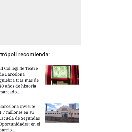
trópoli recomienda:
El Col·legi de Teatre
de Barcelona
quiebra tras más de
40 años de historia
marcado...
Barcelona invierte
1,7 millones en su
Escuela de Segundas
Oportunidades: en el
barrio...