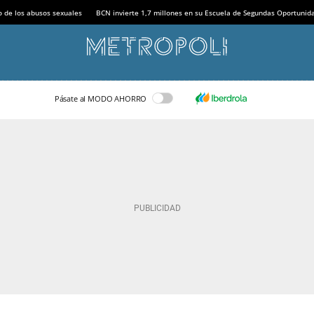
o de los abusos sexuales
BCN invierte 1,7 millones en su Escuela de Segundas Oportunid
Pásate al MODO AHORRO