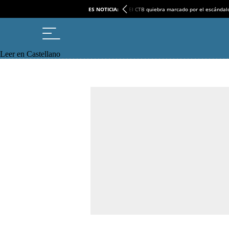
ES NOTICIA:
El CTB quiebra marcado por el escándal
Leer en Castellano