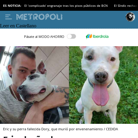
ES NOTICIA:
El ‘complicado’ engranaje tras los pisos públicos de BCN
El Síndic recha
Leer en Castellano
Pásate al MODO AHORRO
Eric y su perra fallecida Dory, que murió por envenenamiento / CEDIDA