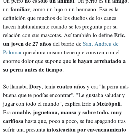
no es solo un animal
amigo
Un perro
. Un perro es un
,
familiar
un
, como un hijo o un hermano. Esa es la
definición que muchos de los dueños de los canes
hacen habitualmente cuando se les pregunta por su
Eric,
relación con sus mascotas. Así también lo define
un joven de 27 años
del barrio de
Sant Andreu de
Palomar
que ahora mismo tiene que convivir con el
le hayan arrebatado a
enorme dolor que supone que
su perra antes de tiempo
.
Dory
cuatro años
Se llamaba
, tenía
y era "la perra más
buena que te podías encontrar". "Le gustaba saludar y
Metrópoli
jugar con todo el mundo", explica Eric a
.
amable, juguetona, mansa y sobre todo, muy
Era
cariñosa
hasta que, poco a poco, se fue apagando tras
intoxicación por envenenamiento
sufrir una presunta