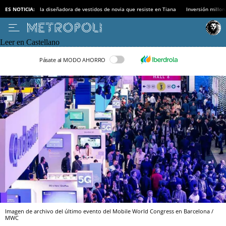
ES NOTICIA:
la diseñadora de vestidos de novia que resiste en Tiana
Inversión millon
Leer en Castellano
Pásate al MODO AHORRO
Imagen de archivo del último evento del Mobile World Congress en Barcelona /
MWC