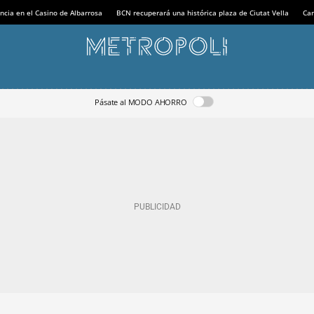
ncia en el Casino de Albarrosa
BCN recuperará una histórica plaza de Ciutat Vella
Can
Pásate al MODO AHORRO