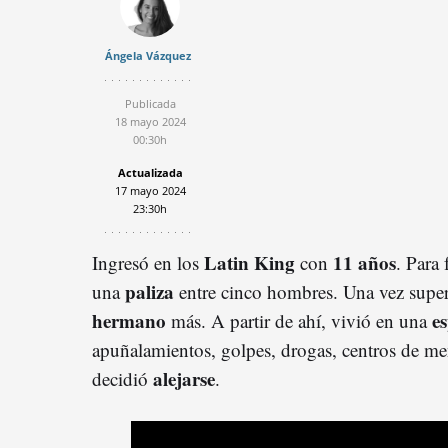
Ángela Vázquez
Publicada
18 mayo 2024
00:30h
Actualizada
17 mayo 2024
23:30h
Latin King
11 años
Ingresó en los
con
. Para 
paliza
una
entre cinco hombres. Una vez supera
hermano
es
más. A partir de ahí, vivió en una
apuñalamientos, golpes, drogas, centros de men
alejarse
decidió
.