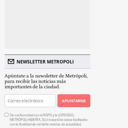
NEWSLETTER METROPOLI
Apúntate a la newsletter de Metrópoli,
para recibir las noticias más
importantes de la ciudad.
APUNTARME
De conformidad con el RGPD y la LOPDGDD,
METRÓPOLI ABIERTA, SLU tratará los datos facilitados
con la finalidad de remitirle noticias de actualidad.