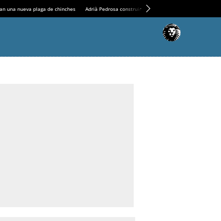
an una nueva plaga de chinches
Adrià Pedrosa construirá la nueva residencia en el Casin