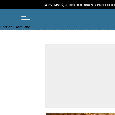
ES NOTICIA:
El ‘complicado’ engranaje tras los pisos
Leer en Castellano