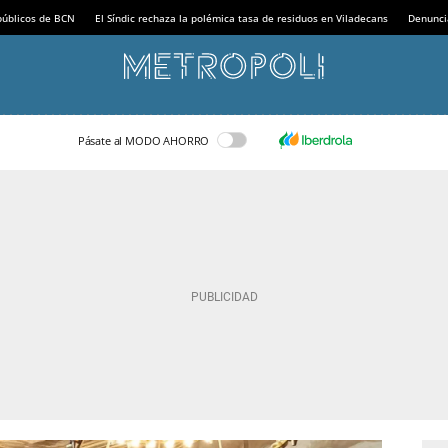
 públicos de BCN
El Síndic rechaza la polémica tasa de residuos en Viladecans
Denunci
Pásate al MODO AHORRO