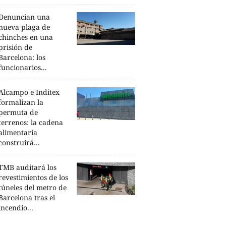
Denuncian una
nueva plaga de
chinches en una
prisión de
Barcelona: los
funcionarios...
Alcampo e Inditex
formalizan la
permuta de
terrenos: la cadena
alimentaria
construirá...
TMB auditará los
revestimientos de los
túneles del metro de
Barcelona tras el
incendio...