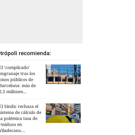
trópoli recomienda:
El ‘complicado’
engranaje tras los
pisos públicos de
Barcelona: más de
2,5 millones...
El Síndic rechaza el
sistema de cálculo de
la polémica tasa de
residuos en
Viladecans:...