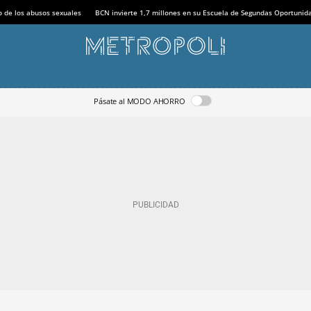
o de los abusos sexuales
BCN invierte 1,7 millones en su Escuela de Segundas Oportunid
Pásate al MODO AHORRO