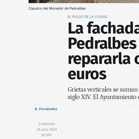
Claustro del Monestir de Pedralbes
EL PULSO DE LA CIUDAD
La fachad
Pedralbes 
repararla 
euros
Grietas verticales se suman 
siglo XIV. El Ayuntamiento 
A. Fernández
Publicada
26 julio 2024
00:30h