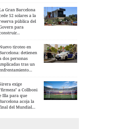
La Gran Barcelona
cede 52 solares a la
reserva pública del
Govern para
construir...
Nuevo tiroteo en
Barcelona: detienen
a dos personas
implicadas tras un
enfrentamiento...
Sirera exige
"firmeza" a Collboni
e Illa para que
Barcelona acoja la
final del Mundial...