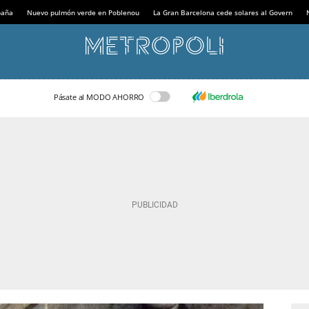
paña
Nuevo pulmón verde en Poblenou
La Gran Barcelona cede solares al Govern
Pásate al MODO AHORRO