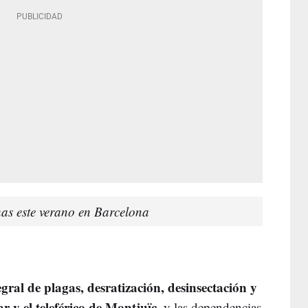
has este verano en Barcelona
egral de plagas, desratización, desinsectación y
ar y el teleférico de Montjuïc,
y las dependencias