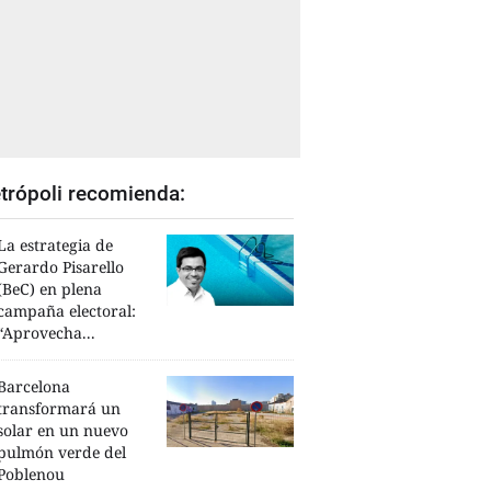
trópoli recomienda:
La estrategia de
Gerardo Pisarello
(BeC) en plena
campaña electoral:
“Aprovecha...
Barcelona
transformará un
solar en un nuevo
pulmón verde del
Poblenou