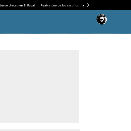
Nuevo tiroteo en El Raval
Reabre uno de los castillos medievales más espectaculares