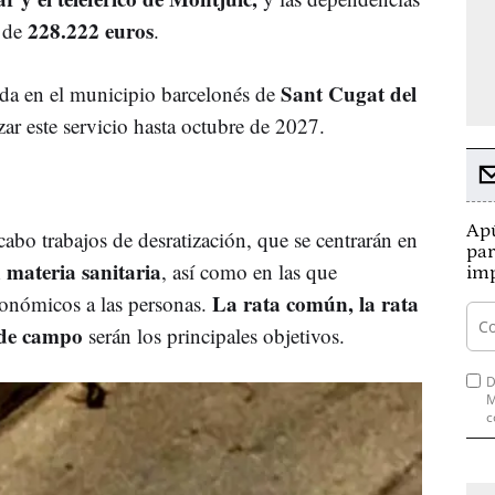
228.222 euros
 de
.
Sant Cugat del
ada en el municipio barcelonés de
zar este servicio hasta octubre de 2027.
Apú
cabo trabajos de desratización, que se centrarán en
par
 materia sanitaria
, así como en las que
imp
La rata común, la rata
conómicos a las personas.
n de campo
serán los principales objetivos.
D
M
c