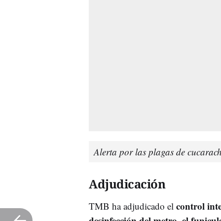
Alerta por las plagas de cucarac
Adjudicación
control int
TMB ha adjudicado el
desinfección del metro, el funicul