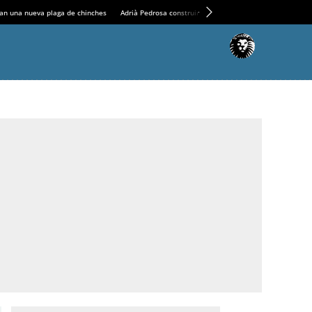
an una nueva plaga de chinches
Adrià Pedrosa construirá la nueva residencia en el Casin