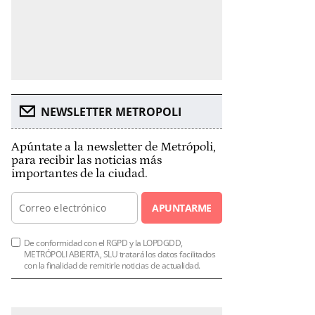
NEWSLETTER METROPOLI
Apúntate a la newsletter de Metrópoli,
para recibir las noticias más
importantes de la ciudad.
APUNTARME
De conformidad con el RGPD y la LOPDGDD,
METRÓPOLI ABIERTA, SLU tratará los datos facilitados
con la finalidad de remitirle noticias de actualidad.