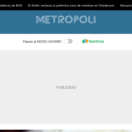
 públicos de BCN
El Síndic rechaza la polémica tasa de residuos en Viladecans
Denunci
Pásate al MODO AHORRO