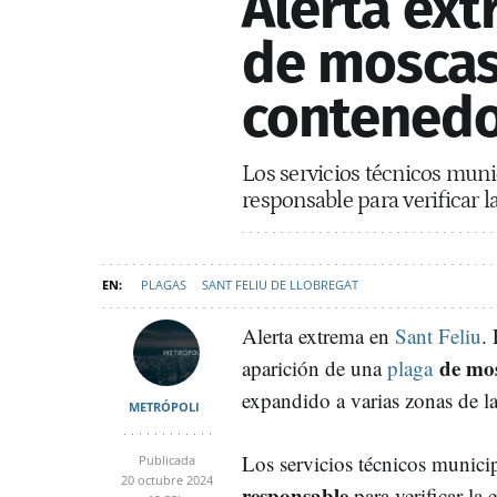
Alerta ext
de moscas 
contenedor
Los servicios técnicos muni
responsable para verificar l
PLAGAS
SANT FELIU DE LLOBREGAT
Alerta extrema en
Sant Feliu
.
de mo
aparición de una
plaga
expandido a varias zonas de l
METRÓPOLI
Los servicios técnicos munici
Publicada
20 octubre 2024
responsable
para verificar la 