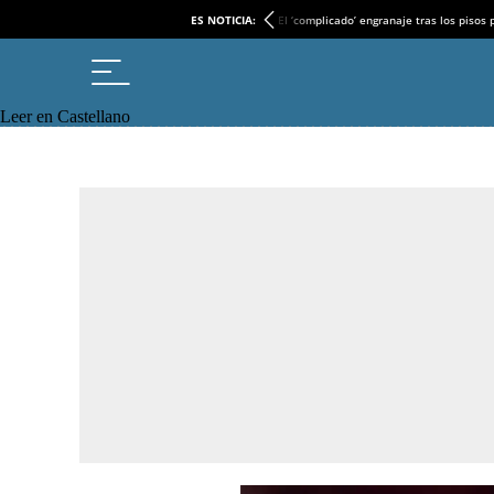
ES NOTICIA:
El ‘complicado’ engranaje tras los pisos
Leer en Castellano