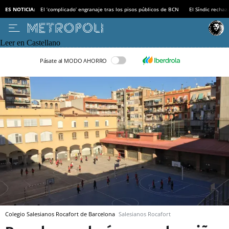
ES NOTICIA:
El ‘complicado’ engranaje tras los pisos públicos de BCN
El Síndic recha
Leer en Castellano
Pásate al MODO AHORRO
Colegio Salesianos Rocafort de Barcelona
Salesianos Rocafort