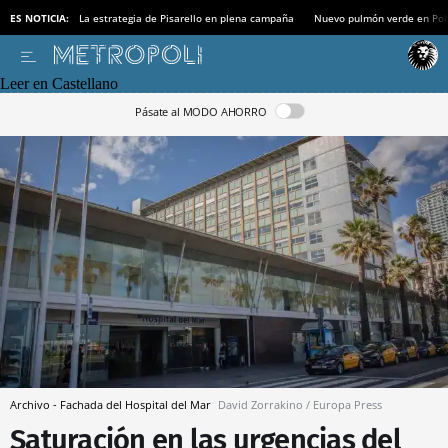
ES NOTICIA:
La estrategia de Pisarello en plena campaña
Nuevo pulmón verde en Po
Leer en Castellano
Pásate al MODO AHORRO
Archivo - Fachada del Hospital del Mar
David Zorrakino / Europa Press
Saturación en las urgencias del