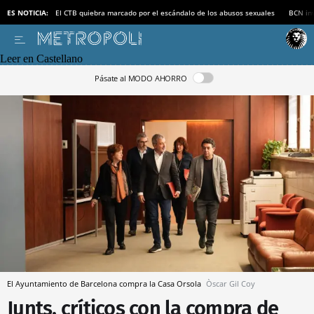
ES NOTICIA:
El CTB quiebra marcado por el escándalo de los abusos sexuales
BCN inv
Leer en Castellano
Pásate al MODO AHORRO
El Ayuntamiento de Barcelona compra la Casa Orsola
Òscar Gil Coy
Junts, críticos con la compra de