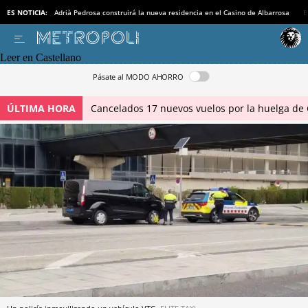
ES NOTICIA:
Adrià Pedrosa construirá la nueva residencia en el Casino de Albarrosa
B
Leer en Castellano
Pásate al MODO AHORRO
ÚLTIMA HORA
Cancelados 17 nuevos vuelos por la huelga de