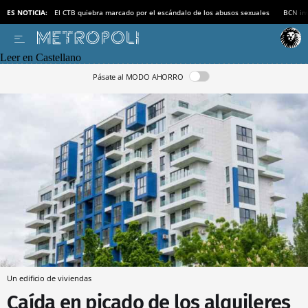
ES NOTICIA:
El CTB quiebra marcado por el escándalo de los abusos sexuales
BCN inv
Leer en Castellano
Pásate al MODO AHORRO
Un edificio de viviendas
Caída en picado de los alquileres