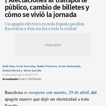
| Afectaciones al transporte
público, cambio de billetes y
cómo se vivió la jornada
Un apagón eléctrico en toda España paraliza
Barcelona y deja sin luz a toda la ciudad
Sofía Díaz
Carla Stavraky
Rubén Pacheco
Arnau Raimundo
Andoni Berná
Elena Garrido
Publicada
29 abril 2025
07:17h
Actualizada
29 abril 2025
18:42h
se recupera este martes, 29 de abril
Barcelona
, del
apagón masivo que dejó sin electricidad a toda
España.