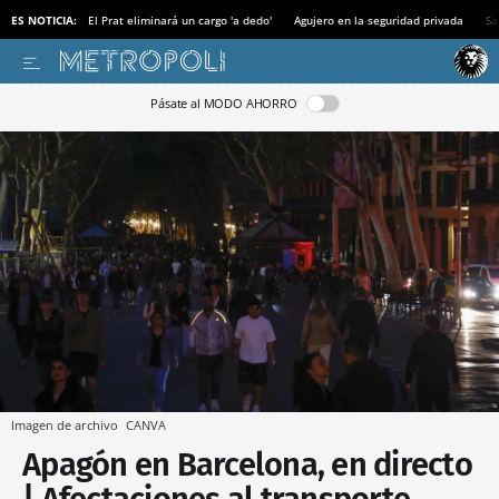
ES NOTICIA:
El Prat eliminará un cargo 'a dedo'
Agujero en la seguridad privada
Sa
Pásate al MODO AHORRO
Imagen de archivo
CANVA
Apagón en Barcelona, en directo