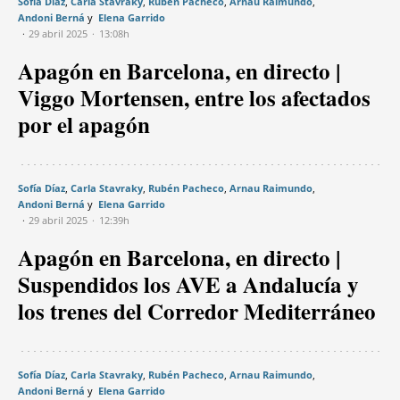
Sofía Díaz
Carla Stavraky
Rubén Pacheco
Arnau Raimundo
Andoni Berná
Elena Garrido
29 abril 2025
13:08h
Apagón en Barcelona, en directo |
Viggo Mortensen, entre los afectados
por el apagón
Sofía Díaz
Carla Stavraky
Rubén Pacheco
Arnau Raimundo
Andoni Berná
Elena Garrido
29 abril 2025
12:39h
Apagón en Barcelona, en directo |
Suspendidos los AVE a Andalucía y
los trenes del Corredor Mediterráneo
Sofía Díaz
Carla Stavraky
Rubén Pacheco
Arnau Raimundo
Andoni Berná
Elena Garrido