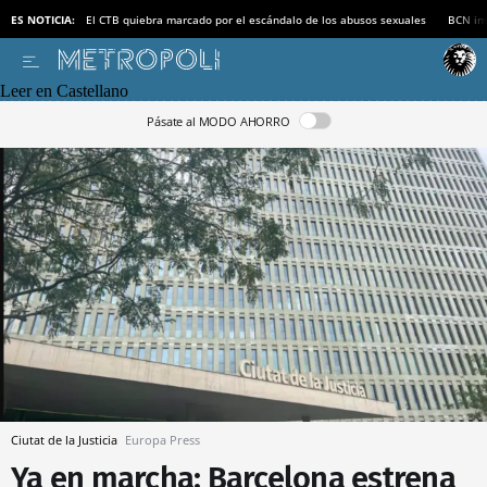
ES NOTICIA:
El CTB quiebra marcado por el escándalo de los abusos sexuales
BCN inv
Leer en Castellano
Pásate al MODO AHORRO
Ciutat de la Justicia
Europa Press
Ya en marcha: Barcelona estrena