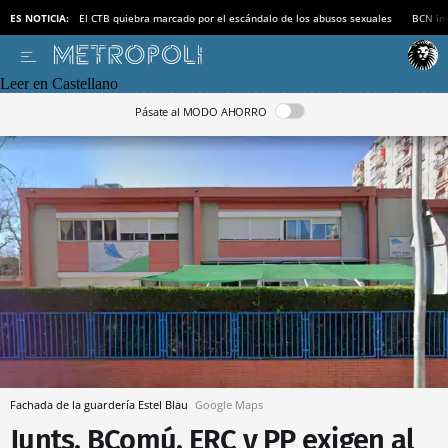
ES NOTICIA:
El CTB quiebra marcado por el escándalo de los abusos sexuales
BCN inv
Leer en Castellano
Pásate al MODO AHORRO
Fachada de la guardería Estel Blau
Google Maps
Junts, BComú, ERC y PP exigen al