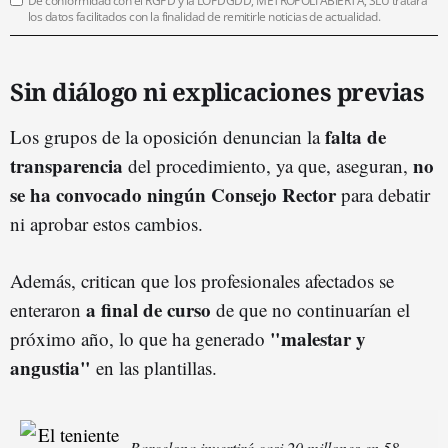
De conformidad con el RGPD y la LOPDGDD, METRÓPOLI ABIERTA, SLU tratará
los datos facilitados con la finalidad de remitirle noticias de actualidad.
Sin diálogo ni explicaciones previas
falta de
Los grupos de la oposición denuncian la
transparencia
no
del procedimiento, ya que, aseguran,
se ha convocado ningún Consejo Rector
para debatir
ni aprobar estos cambios.
Además, critican que los profesionales afectados se
a final de curso
enteraron
de que no continuarían el
"malestar y
próximo año, lo que ha generado
angustia"
en las plantillas.
Barcelona invertirá casi 20 millones en 58