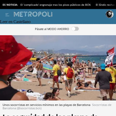
ES NOTICIA:
El ‘complicado’ engranaje tras los pisos públicos de BCN
El Síndic recha
Leer en Castellano
Pásate al MODO AHORRO
Unos socorristas en servicios mínimos en las playas de Barcelona
Socorristas de
Barcelona (@socorristas.bcn)