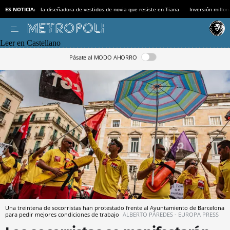
ES NOTICIA:
la diseñadora de vestidos de novia que resiste en Tiana
Inversión millon
Leer en Castellano
Pásate al MODO AHORRO
Una treintena de socorristas han protestado frente al Ayuntamiento de Barcelona
para pedir mejores condiciones de trabajo
ALBERTO PAREDES - EUROPA PRESS