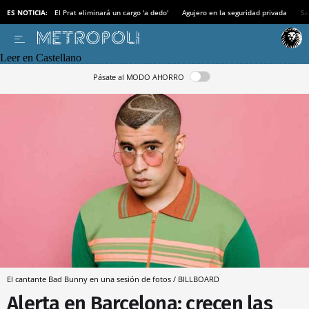
ES NOTICIA:
El Prat eliminará un cargo 'a dedo'
Agujero en la seguridad privada
Sa
Leer en Castellano
Pásate al MODO AHORRO
El cantante Bad Bunny en una sesión de fotos / BILLBOARD
Alerta en Barcelona: crecen las