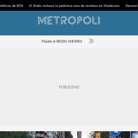
 públicos de BCN
El Síndic rechaza la polémica tasa de residuos en Viladecans
Denunci
Pásate al MODO AHORRO