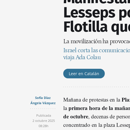
Lesseps po
Flotilla q
La movilización ha provocad
Israel corta las comunicacion
viaja Ada Colau
Leer en Catalán
Sofía Díaz
Pla
Mañana de protestas en
la
Ángela Vázquez
primera hora de la mañana
la
de octubre
, decenas de perso
Publicada
2 octubre 2025
concentrado en la plaza Lesse
08:28h