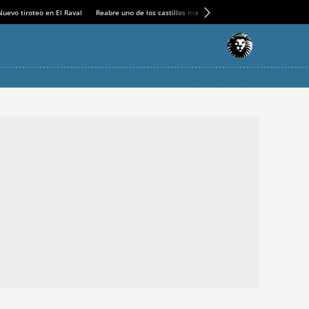
Nuevo tiroteo en El Raval
Reabre uno de los castillos medievales más espectaculares