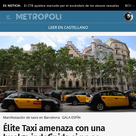
ES NOTICIA:
El CTB quiebra marcado por el escándalo de los abusos sexuales
BCN inv
LEER EN CASTELLANO
Pásate al MODO AHORRO
Manifestación de taxis en Barcelona
GALA ESPÍN
Élite Taxi amenaza con una