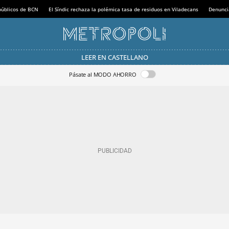
 públicos de BCN
El Síndic rechaza la polémica tasa de residuos en Viladecans
Denunci
LEER EN CASTELLANO
Pásate al MODO AHORRO