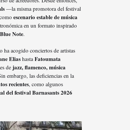
rso de acreedores. Desde entonces,
ls
—la misma promotora del festival
escenario estable de música
d como
stronómica en un formato inspirado
Blue Note
.
o ha acogido conciertos de artistas
ane Elias
Fatoumata
hasta
jazz, flamenco, música
nes de
Sin embargo, las deficiencias en la
tos recientes
, como algunos
ocal del festival Barnasants 2026