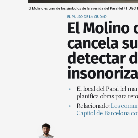
El Molino es uno de los símbolos de la avenida del Paral·lel / HUG
EL PULSO DE LA CIUDAD
El Molino 
cancela s
detectar d
insonoriz
El local del Paral·lel 
planifica obras para ret
Relacionado:
Los comune
Capitol de Barcelona c