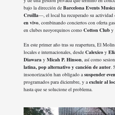
y de una gestión privada que terminó en concu
Barcelona Events Musica
bajo la dirección de
Cruïlla
—, el local ha recuperado su activida
en vivo
, combinando conciertos con oferta ga
Cotton Club
en clubes neoyorquinos como
y
En este primer año tras su reapertura, El Molin
Calexico
Eli
locales e internacionales, desde
y
Diawara
Micah P. Hinson
y
, así como sesio
latina, pop alternativo y canción de autor
. 
suspender even
insonorización han obligado a
excluir al l
programados para diciembre, y a
hasta que se solucione el problema.