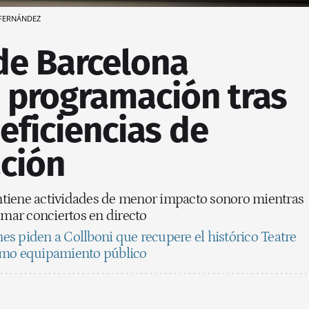
O FERNÁNDEZ
de Barcelona
u programación tras
eficiencias de
ación
mantiene actividades de menor impacto sonoro mientras
omar conciertos en directo
s piden a Collboni que recupere el histórico Teatre
omo equipamiento público