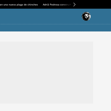
an una nueva plaga de chinches
Adrià Pedrosa construirá la nueva residencia en el Casin