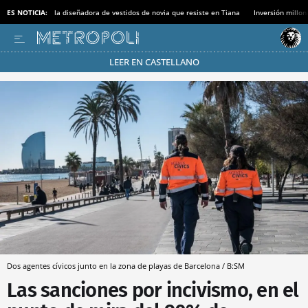
ES NOTICIA:
la diseñadora de vestidos de novia que resiste en Tiana
Inversión millon
LEER EN CASTELLANO
Pásate al MODO AHORRO
Dos agentes cívicos junto en la zona de playas de Barcelona / B:SM
Las sanciones por incivismo, en el