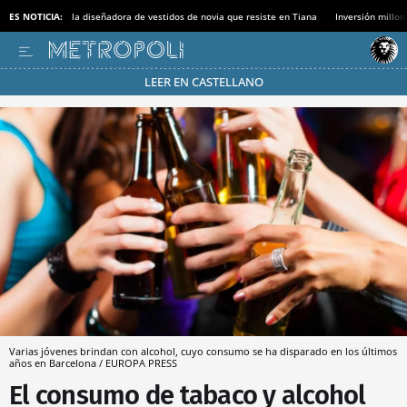
ES NOTICIA:
la diseñadora de vestidos de novia que resiste en Tiana
Inversión millon
LEER EN CASTELLANO
Pásate al MODO AHORRO
Varias jóvenes brindan con alcohol, cuyo consumo se ha disparado en los últimos
años en Barcelona / EUROPA PRESS
El consumo de tabaco y alcohol