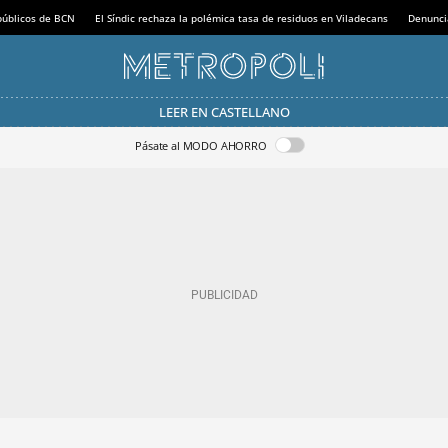
 públicos de BCN
El Síndic rechaza la polémica tasa de residuos en Viladecans
Denunci
LEER EN CASTELLANO
Pásate al MODO AHORRO