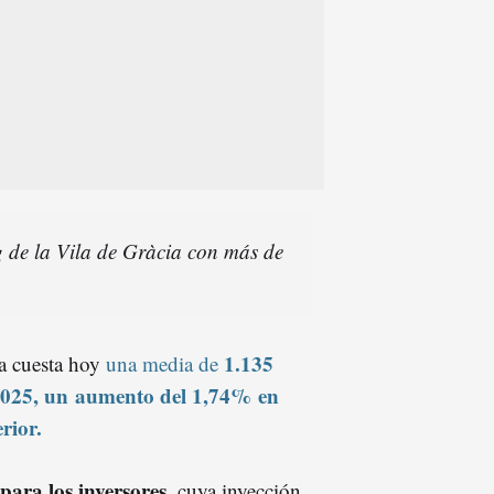
g de la Vila de Gràcia con más de
1.135
a cuesta hoy
una media de
2025
, un
aumento del 1,74%
en
rior.
para los inversores
, cuya inyección