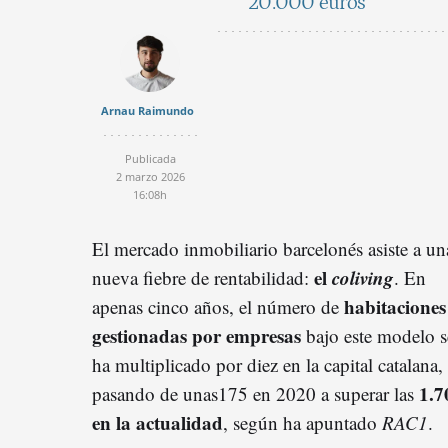
20.000 euros
Arnau Raimundo
Publicada
2 marzo 2026
16:08h
El mercado inmobiliario barcelonés asiste a un
el
coliving
nueva fiebre de rentabilidad:
. En
habitaciones
apenas cinco años, el número de
gestionadas por empresas
bajo este modelo s
ha multiplicado por diez en la capital catalana,
1.7
pasando de unas175 en 2020 a superar las
en la actualidad
, según ha apuntado
RAC1
.