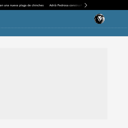
an una nueva plaga de chinches
Adrià Pedrosa construirá la nueva residencia en el Casin