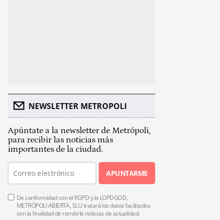
NEWSLETTER METROPOLI
Apúntate a la newsletter de Metrópoli,
para recibir las noticias más
importantes de la ciudad.
APUNTARME
De conformidad con el RGPD y la LOPDGDD,
METRÓPOLI ABIERTA, SLU tratará los datos facilitados
con la finalidad de remitirle noticias de actualidad.