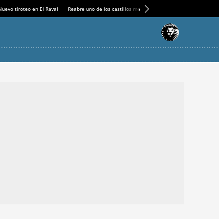
Nuevo tiroteo en El Raval
Reabre uno de los castillos medievales más espectaculares